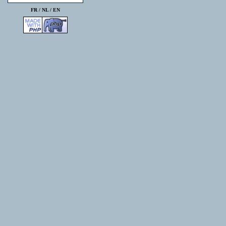
FR /
NL
/
EN