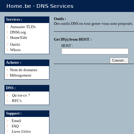
Outils :
Services :
Des outils DNS en tout genre vous sont proposés.
>
Annuaire TLD's
>
DNS6.org
>
Home'Edit
Get IP(s) from HOST :
>
Outils
HOST :
>
Whois
Acheter :
>
Nom de domaine
>
Hébergement
DNS :
>
Qu'est-ce ?
>
RFC's
Support :
>
Email
>
FAQ
>
Liens Utiles